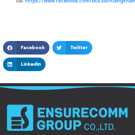
https://www.facebook.com/bus.sochiangkha
โดย:
Facebook
Twitter
LinkedIn