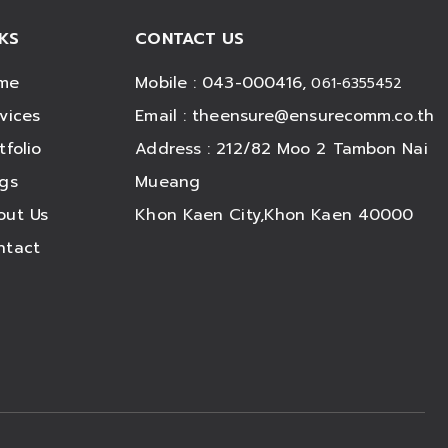
NKS
CONTACT US
me
Mobile : 043-000416,
061-6355452
vices
Email :
theensure@ensurecomm.co.th
tfolio
Address : 212/82 Moo 2 Tambon Nai
ogs
Mueang
out Us
Khon Kaen City,Khon Kaen 40000
ntact