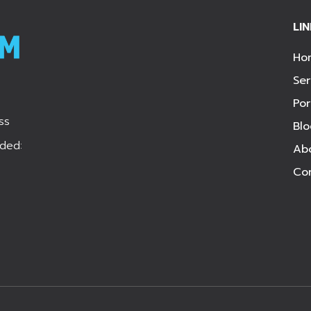
LI
Ho
Ser
Por
ss
Bl
ded:
Ab
Co