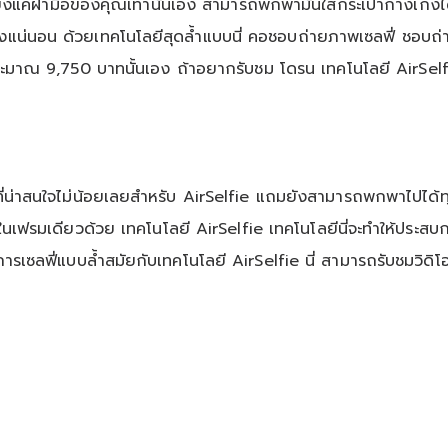
พียงแค่ฝ่ามือของคุณเท่านั้นเอง สามารถพกพามันใส่กระเป๋ากางเก
งแน่นอน ด้วยเทคโนโลยีสุดล้ำแบบนี่ คอชอบถ่ายภาพเซลฟี่ ชอบถ่
ประมาณ 9,750 บาทนั้นเอง ถ้าอยากรับชม โดรน เทคโนโลยี AirSelfie 
ที่น่าสนใจไม่น้อยเลยสำหรับ AirSelfie แถมยังสามารถพกพาไปได้
ในเฟรมเดียวด้วย เทคโนโลยี AirSelfie เทคโนโลยีนี่จะทำให้ประส
ซลฟี่แบบล้ำสมัยกับเทคโนโลยี AirSelfie นี่ สามารถรับชมวิดิโอของ 