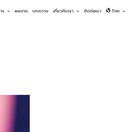
การ
ผลงาน
บทความ
เกี่ยวกับเรา
ติดต่อเรา
ไทย