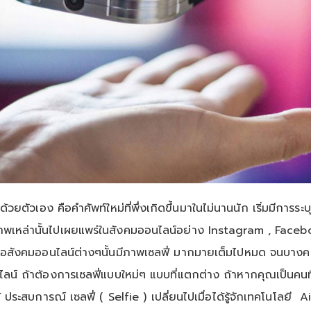
วเอง คือคำศัพท์ใหม่ที่พึ่งเกิดขึ้นมาในไม่นานนัก เริ่มมีการระบุคำศ
าพเหล่านั้นไปเผยแพร่ในสังคมออนไลน์อย่าง Instagram , Faceb
สื่อสังคมออนไลน์ต่างๆนั้นมีภาพเซลฟี่ มากมายเต็มไปหมด จนบางคร
 ถ้าต้องการเซลฟี่แบบใหม่ๆ แบบที่แตกต่าง ถ้าหากคุณเป็นคนที่ชอ
ห้ ประสบการณ์ เซลฟี่ ( Selfie ) เปลี่ยนไปเมื่อได้รู้จักเทคโนโลยี A