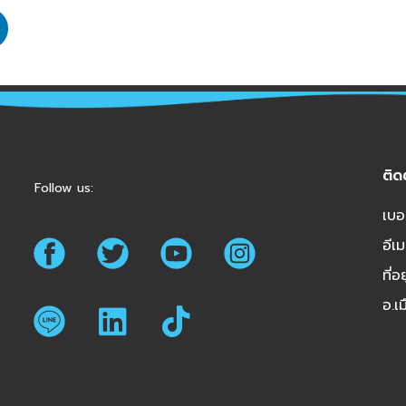
ติด
Follow us:
เบอ
อีเม
ที่
อ.เ