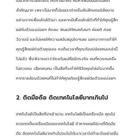
ในชีวิตการเลือกสรร คบค้าสมาคบ คบหาเพื่อนนั้นเป็นสิ่งที่
สำคัญมาก เพราะไม่มากก็น้อยเราต่างซึมซับลักษณะนิสัยบาง
อย่างจากเพื่อนใกล้ตัวมา และหากมีเพื่อนใกล้ตัวที่ทำให้คุณรู้สึก
แย่กับตัวเองบ่อยๆ คิดลบ พ่นแต่ทัศนคติลบๆ ค่อยติ ค่อย
วิจารณ์ และไม่เคยให้ความสนับสนุนใดๆเลย นอกจากการทำให้
คุณรู้สึกแย่ต่อตัวคุณเอง คงถึงเวลาที่คุณต้องปล่อยคนเหล่านี้
ไปแล้ว พึ่งพิจารณาว่าใครกันแน่คือมิตรจริง คนที่ควรคบหรือ
ไม่ควรคบ เลือกคบคน เป็นสิ่งที่จะทำให้ชีวิตคุณโล่งใจมากขึ้น
หากรายล้อมด้วยคนที่ไม่ทำให้คุณต้องรู้สึกแย่ต่อตัวเองบ่อยๆ
2. ติดมือถือ ติดเทคโนโลยีมากเกินไป
เทคโนโลยีเป็นสิ่งที่น่าเย้ายวน เทคโนโลยีเป็นเครื่องมือ คุณไม่
ควรตกเป็นเครื่องมือของเทคโนโลยี ถ้าหากเคยมีช่วงที่ติดมือ
ถือ ติดเทคโนโลยีมากเกินไปจนไม่ได้เอาเวลาไปทำอะไรอย่างอื่น