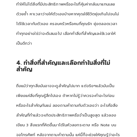
ทำให้ไม่ได้สิ่งที่มีประสิทธิภาพหรืออะไรที่คุ้มค่ากลับมาแทนเลย
ด้วยซ้ำ หาเวลาว่างให้ตัวเองบ้างหากคุณใช้ชีวิตยุ่งเกินไปจนไม่
ได้ใช้เวลากับตัวเอง ครอบครัวหรือคนที่คุณรัก ยุ่งตลอดเวลา
ทำทุกอย่างใช่ว่าจะดีเสมอไป เลือกทำสิ่งที่สำคัญและใช้เวลาให้
เป็นดีกว่า
4. ทำสิ่งที่สำคัญและเลือกทำในสิ่งที่ไม่
สำคัญ
ถึงแม้ว่าทุกสิ่งมันอาจจะดูสำคัญไปมาก แต่จริงๆแล้วมันเป็น
เพียงแค่สิ่งที่คุณรู้สึกไปเอง ถ้าหากไม่รู้ว่าควรจะทำอะไรก่อน
หรืออะไรสำคัญกันแน่ ลองถามคำถามกับตัวเองว่า อะไรคือสิ่ง
สำคัญที่ทำแล้วจะเกิดประสิทธิภาพหรือจำเป็นสูงสุด แล้วลอง
เขียน 3 สิ่งแรกที่คิดขึ้นมาได้ในหัวลงกระดาษ หรือ Note บน
จอโทรศัพท์ หลังจากถามคำถามนั้น แค่นี้ก็จะช่วยให้คุณรู้ว่าอะไร