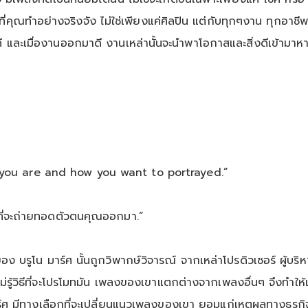
งที่คุณทำอย่างจริงจัง ไม่ใช่เพียงแค่ศิลปิน แต่กับทุกๆงาน ทุกอาชี
และเมื่องานออกมาดี งานเหล่านั้นจะนำพาโอกาสและสิ่งดีเข้ามาห
you are and how you want to portrayed.”
ิธีที่จะถ่ายทอดตัวตนคุณออกมา.”
อง บรูโน มาร์ศ นั้นถูกวิพากษ์วิจารณ์ จากเหล่าโปรดิวเซอร์ ผู้บร
รู้วิธีที่จะโปรโมทมัน เพลงของเขาแตกต่างจากเพลงอื่นๆ จึงทำให
าร์ศ มีทางเลือกที่จะเปลี่ยนแนวเพลงของเขา ยอมแก่เหตุผลทางธุรกิ