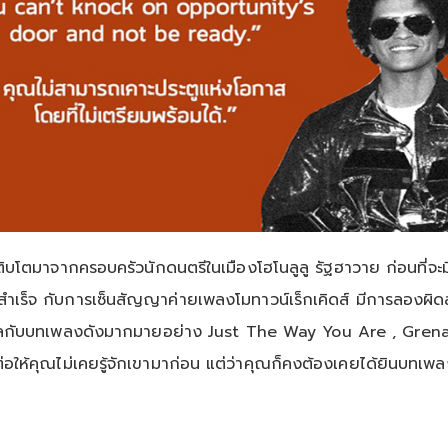
ติบโตมาจากครอบครัวนักดนตรีในเมืองโฮโนลูลู รัฐฮาวาย ก่อนที่จะมีว
ลสำเร็จ กับการเซ็นสัญญาค่ายเพลงโมทาวน์เร็กเคิดส์ มีการลอ
ิงเกิ้ลกับบทเพลงดังมากมายอย่าง Just The Way You Are , G
ห้คุณไม่เคยรู้จักเขามาก่อน แต่ว่าคุณก็คงต้องเคยได้ยินบทเพลง