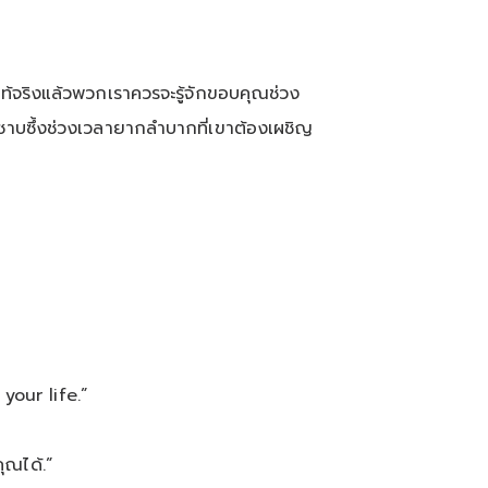
ด แท้จริงแล้วพวกเราควรจะรู้จักขอบคุณช่วง
นการซาบซึ้งช่วงเวลายากลำบากที่เขาต้องเผชิญ
your life.”
ุณได้.”