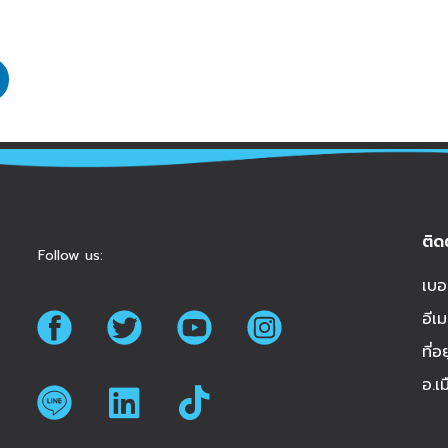
ติด
Follow us:
เบอ
อีเม
ที่
อ.เ