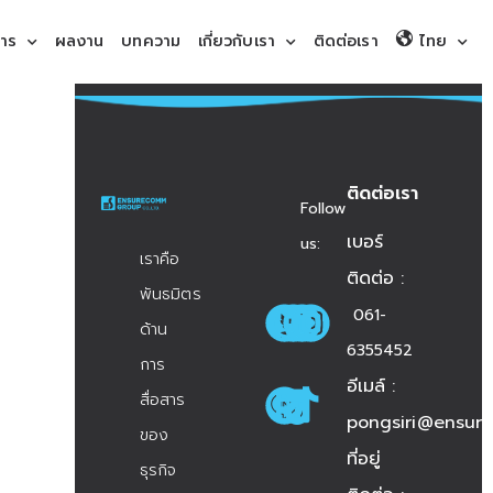
การ
ผลงาน
บทความ
เกี่ยวกับเรา
ติดต่อเรา
ไทย
ติดต่อเรา
Follow
เบอร์
us:
เราคือ
ติดต่อ :
พันธมิตร
061-
ด้าน
6355452
การ
อีเมล์ :
สื่อสาร
pongsiri@ensur
ของ
ที่อยู่
ธุรกิจ