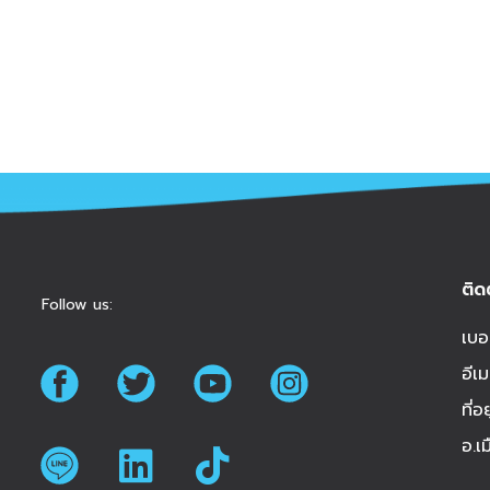
ติด
Follow us:
เบอ
อีเม
ที่
อ.เ