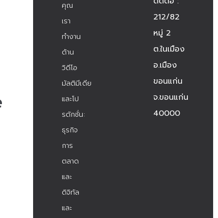
ติดต่อ :
คุณ
212/82
เรา
หมู่ 2
ทำงาน
ต.ในเมือง
ด้าน
อ.เมือง
วิดีโอ
ขอนแก่น
มัลติมีเดีย
e
จ.ขอนแก่น
และโป
40000
รดักชั่น:
ธุรกิจ
การ
ตลาด
และ
ดิจิทัล
และ