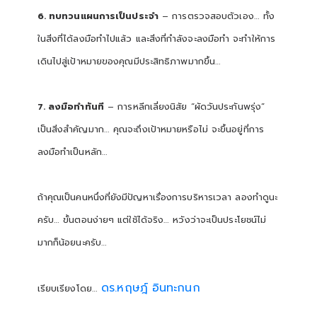
6. ทบทวนแผนการเป็นประจำ
– การตรวจสอบตัวเอง… ทั้ง
ในสิ่งที่ได้ลงมือทำไปแล้ว และสิ่งที่กำลังจะลงมือทำ จะทำให้การ
เดินไปสู่เป้าหมายของคุณมีประสิทธิภาพมากขึ้น…
7. ลงมือทำทันที
– การหลีกเลี่ยงนิสัย “ผัดวันประกันพรุ่ง”
เป็นสิ่งสำคัญมาก… คุณจะถึงเป้าหมายหรือไม่ จะขึ้นอยู่ที่การ
ลงมือทำเป็นหลัก…
ถ้าคุณเป็นคนหนึ่งที่ยังมีปัญหาเรื่องการบริหารเวลา ลองทำดูนะ
ครับ… ขั้นตอนง่ายๆ แต่ใช้ได้จริง… หวังว่าจะเป็นประโยชน์ไม่
มากก็น้อยนะครับ…
ดร.หฤษฎ์ อินทะกนก
เรียบเรียงโดย…