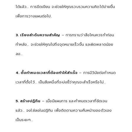
ได้แล้ว… การขีดเขียน จะช่วยให้คุณรวบรวมความคิดได้ง่ายขึ้น
เพื่อการวางแผนต่อไป..
3. เรียงลำดับความสำคัญ
– การทราบว่าสิ่งไหนควรทำก่อน
ทำหลัง… จะช่วยให้คุณไปถึงจุดหมายเร็วขึ้น และผิดพลาดน้อย
ลง…
4. ตั้งกำหนดเวลาที่ต้องทำให้สำเร็จ
– การมีวินัยต่อกำหนด
เวลาที่ตั้งไว้… เป็นสิ่งหนึ่งที่จะบ่งชี้ว่าคุณจะสำเร็จหรือไม่…
5. สร้างปฏิทิน
– เมื่อมีแผนการ และกำหนดเวลาที่ชัดเจน
แล้ว… จงใส่ลงในปฏิทิน เพื่อติดตามความคืบหน้าของตัวเอง
เป็นระยะๆ…