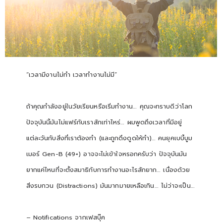
“เวลามีงานไม่ทำ เวลาทำงานไม่มี”
ถ้าคุณกำลังอยู่ในวัยเรียนหรือเริ่มทำงาน… คุณจะทราบดีว่าโลก
ปัจจุบันนี้มันไม่แฟร์กับเราสักเท่าไหร่… ผมพูดถึงเวลาที่มีอยู่
แต่ละวันกับสิ่งที่เราต้องทำ (และถูกดึงดูดให้ทำ)… คนยุคเบบี้บูม
เมอร์ Gen-B (49+) อาจจะไม่เข้าใจหรอกครับว่า ปัจจุบันมัน
ยากแค่ไหนที่จะตั้งสมาธิกับการทำงานอะไรสักยาก… เนื่องด้วย
สิ่งรบกวน (Distractions) มันมากมายเหลือเกิน… ไม่ว่าจะเป็น…
– Notifications จากเฟสบุ๊ค