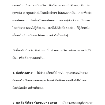
เลยครับ… ในความเป็นจริง… สิ่งที่คุณอาจจะไม่สังเกต คือ… ใน
ทุกๆวัน เราถูกผลักดันโดยสื่อต่างๆ ให้เสพมากขึ้น… คิดเพื่อตัว
เองน้อยลง… ทำเพื่อตัวเองน้อยลง… และอยู่กับตัวเองน้อยลง…
โดยที่เราอาจจะไม่รู้ตัวเลย… (แค่ไม่มีมือถือติดตัว… ก็รู้สึกครั่น
เนื้อครั่นตัวเหมือนจะไม่สบาย แล้วใช่มั้ยครับ)…
วันนี้ผมจึงมีเคล็ดลับง่ายๆ ที่จะช่วยคุณบริหารจัดการเวลาได้ดี
ขึ้น… เพื่อตัวคุณเองครับ…
1. ตั้งเป้าหมาย
– ไม่ว่าจะเล็กหรือใหญ่… คุณควรจะมีความ
ชัดเจนในเป้าหมายของคุณ โดยคำนึงถึงความเป็นไปได้ และ
ข้อดีข้อเสีย อย่างถี่ถ้วน…
2. จดสิ่งที่ต้องทำลงบนกระดาษ
– เมื่อสามารถระบุเป้าหมาย