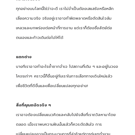
ทุกอย่างบนโลกนี้ใช่ว่าจะดี เราไม่จำเป็นต้องเสแสร้งหรือหลีก
เลี่ยงความจริง จริงอยู่เราอาจทำผิดพลาดหรือตัดสินใจล้ม
เหลวและบกพร่องต่อหน้าที่การงาน แต่เราก็ต้องซื่อสัตย์ต่อ
ตนเองและก้าวเดินต่อไปให้ได้
แตกต่าง
บางทีเราอาจทำอะไรซ้ำซากจำเจ ไปสถานที่เดิม ๆ และอยู่ในวงอ
โคจรเก่าๆ คราวนี้ก็ขึ้นอยู่กับเราในการเลือกทางเดินใหม่แล้ว
เพื่อชีวิตที่ดีขึ้นและเพื่อเปลี่ยนแปลงทุกอย่าง!
สิ่งที่คุณถนัดจริง ๆ
เราอาจต้องเปลี่ยนแนวคิดและกลับไปยังสิ่งที่เราถวิลหามาโดย
ตลอด เมื่อเราพบความฝันนั้นแล้วก็ควรตัดสินใจ การ
เปลี่ยนแปลงอาจเป็นกระบวนการที่ล่าช้าแต่การทุ่มเททำงาน