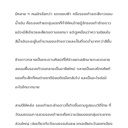
มีหลาย ๆ คนมักเรียกว่า แตะขอบฟ้า
หรือรองเท้าแตะสีขาวขอบ
น้ำเงิน คือรองเท้าแตะรุ่นแรกที่ทำให้คนไทยรู้จักรองเท้าช้างดาว
แม้จะมีสีเขียวและสีแดงตามออกมา แต่ดูเหมือนว่าความนิยมใน
สีน้ำเงินจะอยู่ในตำนานของช้างดาวและเป็นที่จดจำมากกว่าสีอื่น
ช้างดาวกลายเป็นกระดานศิลปะที่ให้ช่างแกะสลักมาแกะลวดลาย
ลงบนพื้นรองเท้าจนกลายเป็นอาชีพใหม่ กลายเป็นเคสโทรศัพท์
ของที่ระลึกที่คนต่างชาตินิยมติดมือกลับไป และเป็นอะไรต่อมิ
อะไรอีกมากมาย
สามปีให้หลัง รองเท้าแตะช้างดาวก็เกิดขึ้นตามรูปแบบวิถีไทย ที่
วัฒนธรรมการสวมรองเท้าแตะคือความนิยมของกลุ่มประชากร
ส่วนใหญ่ เช่นเดียวกับวัฒนธรรมในละแวกเอเชียตะวันออกเฉียง