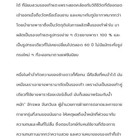
ใต้ ที่นิยมสวมรองเท้าแตะเพราะสอดคล้องกับวิถีชีวิตที่ต้องถอด
เข้าออกเมื่อถึงวัดหรือเรือนชาน และเหมาะกับภูมิอากาศมากกว่า
โดยนำยางพาราซึ่งเป็นวัตถุดิบในการผลิตพื้นรองเท้าผ้าใบ มา
ผลิตเป็นรองเท้าแตะรูปทรงง่าย ๆ ด้วยยางพารา
100 %
และ
เป็นรูปทรงเดียวที่ไม่เคยเปลี่ยนไปตลอด
60
ปี ไม่มีแม้กระทั่งรูป
ทรงใหม่ ๆ ที่จะออกมาตามแฟชันนิยม
หนึ่งในคำจำกัดความของช้างดาวก็คือทน นี่คือสิ่งที่คนจำได้ มัน
เหมือนเราเอายางพารามาตัดเป็นรองเท้า เพราะมันเป็นรองเท้าคู่
เดียวที่ใช้ยางพาราร้อยเปอร์เซ็นต์ มันก็เลยมาพร้อมกับน้ำ
หนัก
”
จักรพล จันทวิมล ผู้อำนวยการฝ่ายการตลาดและการขาย
ทายาทรุ่นที่สามของนันยาง ให้เหตุผลถึงน้ำหนักที่พ่วงมากับ
ความทนและพื้นที่ไม่ลื่น ซึ่งตอบโจทย์กับคนใช้งานที่ต้องการ
ความทนทานมากกว่าความสวย และความหนาของรองเท้าก็เข้า