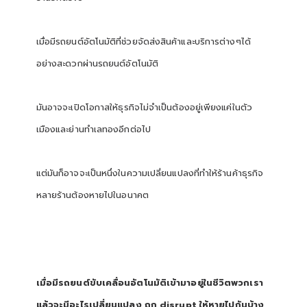
เมื่อมีรถยนต์อัตโนมัติที่ช่วยจัดส่งสินค้าและบริการต่างๆได้
อย่างสะดวกผ่านรถยนต์อัตโนมัติ
มันอาจจะเปิดโอกาสให้ธุรกิจไม่จำเป็นต้องอยู่เพียงแค่ในตัว
เมืองและย่านทำเลทองอีกต่อไป
แต่มันก็อาจจะเป็นหนึ่งในความเปลี่ยนแปลงที่ทำให้ร้านค้าธุรกิจ
หลายร้านต้องหายไปในอนาคต
เมื่อมีรถยนต์ขับเคลื่อนอัตโนมัติเข้ามาอยู่ในชีวิตพวกเรา
แล้วจะมีอะไรเปลี่ยนแปลง ถูก disrupt ให้หายไปกันบ้าง