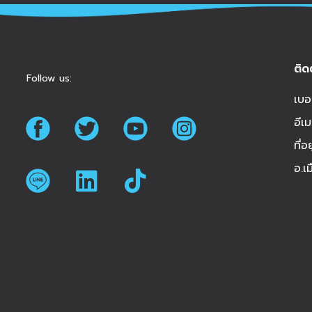
ติด
Follow us:
เบอ
อีเม
ที่
อ.เ