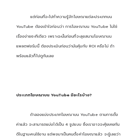
แต่ก่อนที่จะไปทำความรู้จักโฆษณาแต่ละประเภทบน
YouTube ต้องเข้าใจก่อนว่า การโฆษณาบน YouTube ไม่ใช่
เรื่องง่ายซะทีเดียว เพราะฉะนั้นก่อนที่จะลุยสนามโฆษณาบน
แพลตฟอร์มนี้ ต้องประเมินก่อนว่ามันคุ้มกับ ROI หรือไม่ ถ้า
พร้อมแล้วก็ไปดูกันเลย
ประเภทโฆษณาบน YouTube มีอะไรบ้าง?
ถ้าลองแบ่งประเภทโฆษณาบน YouTube ตามการตั้ง
ค่าแล้ว จะสามารถแบ่งได้เป็น 4 รูปแบบ ซึ่งเราอาจจะคุ้ยเคยกัน
ดีในฐานะคนใช้งาน แต่พอมาเป็นคนตั้งค่าโฆษณาแล้ว จะรู้เลยว่า