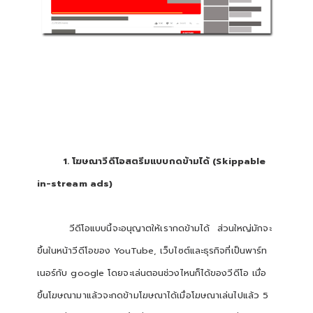
1. โฆษณาวีดีโอสตรีมแบบกดข้ามได้ (Skippable
in-stream ads)
วีดีโอแบบนี้จะอนุญาตให้เรากดข้ามได้ ส่วนใหญ่มักจะ
ขึ้นในหน้าวีดีโอของ YouTube, เว็บไซต์และธุรกิจที่เป็นพาร์ท
เนอร์กับ google โดยจะเล่นตอนช่วงไหนก็ได้ของวีดีโอ เมื่อ
ขึ้นโฆษณามาแล้วจะกดข้ามโฆษณาได้เมื่อโฆษณาเล่นไปแล้ว 5