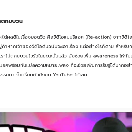
่าตกขบวน
ได้ผลดีในเรื่องยอดวิว คือวีดีโอแบบรีแอค (Re-action) จากวีดีโอหร
ธิ์อยู่ถ้าหากเจ้าของวีดีโอต้นฉบับจะเอาเรื่อง แต่อย่างไรก็ตาม สำห
เราไม่ตกขบวนไวรัลในขณะนั้นแล้ว ยังช่วยเพิ่ม awareness ให้กับ
คพร้อมกับแปลความหมายเพลง ก็จะช่วยเพิ่มการรับรู้ได้มากอย่างไม่น
บธรรมดา ก็เตรียมตัวปังบน YouTube ได้เลย