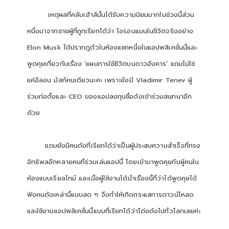
เหตุผลที่คลับเฮ้าส์นั้นได้รับความนิยมมากในช่วงนี้ส่วน
หนึ่งมาจากชายผู้ที่ถูกเรียกได้ว่า ไอรอนแมนในชีวิตจริงอย่าง
Elon Musk ได้ปรากฎตัวในห้องแชทหนึ่งในแอปพลิเคชั่นนี้และ
พูดคุยเกี่ยวกับเรื่อง ‘แผนการใช้ชีวิตบนดาวอังคาร’ แถมไม่ใช่
แค่อีลอน มัสก์คนเดียวนะคะ เพราะยังมี Vladimir Tenev ผู้
ร่วมก่อตั้งและ CEO ของแอปลงทุนชื่อดังเข้าร่วมสนทนาอีก
ด้วย
แถมยังมีคนดังที่เรียกได้ว่าเป็นผู้ประสบความสำเร็จที่ทรง
อิทธิพลอีกหลายคนที่ร่วมเล่นแอปนี้ โดยเข้ามาพูดคุยกับผู้คนใน
ห้องแบบเรียลไทม์ และเมื่อผู้ใช้งานได้นำเรื่องนี้ที่ว่าได้พูดคุยได้
ฟังคนดังเหล่านี้แบบสด ๆ จึงทำให้เกิดกระแสการดาวน์โหลด
และใช้งานแอปพลิเคชั่นนี้แบบที่เรียกได้ว่าโด่งดังไปทั่วโลกเลยค่ะ