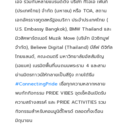
เอจ ร่วมกับหลายแบรนด์ดัง บริษัท ทีโอเอ เพ้นท์
(ประเทศไทย) จำกัด (มหาชน) หรือ TOA, สถาน
เอกอัครราชทูตสหรัฐอเมริกา ประจำประเทศไทย (
U.S. Embassy Bangkok), BMW Thailand และ
มิวสิคพาร์ตเนอร์ Muzik Move (บริษัท มิวซิกมูฟ
จำกัด), Believe Digital (Thailand) บีลีฟ ดิจิทัล
ไทยแลนด์, คณะดนตรี มหาวิทยาลัยอัสสัมชัญ
(เอแบค) เนรมิตพื้นที่บนถนนพระราม 4 และสาม
ย่านมิตรทาวน์ให้กลายเป็นสีรุ้ง ภายใต้ธีม
#ConnectingPride
เชื่อทุกความหลากหลาย
พบกักกิจกรรม PRIDE VIBES จุดเช็คอินเปิดรับ
ความสร้างสรรค์ และ PRIDE ACTIVITIES รวม
กิจกรรมสำหรับคอมมูนิตี้ไพรด์ ตลอดทั้งเดือน
มิถุนายน