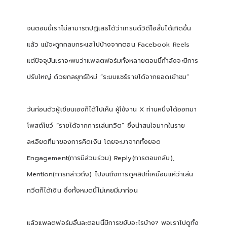
จนตอนนี้เราไม่สามารถปฏิเสธได้ว่าเทรนด์วิดีโอสั้นได้เกิดขึ้น
แล้ว แม้จะถูกกลบกระแสไปบ้างจากตอน Facebook Reels
แต่ปัจจุบันเราจะพบว่าแพลตฟอร์มทั้งหลายตอนนี้กำลังจะมีการ
ปรับใหญ่ ด้วยกลยุทธ์ใหม่ “ระบบแชร์รายได้จากยอดเข้าชม”
วันก่อนตัวผู้เขียนเองก็ได้ไปเห็น ผู้ใช้งาน X ท่านหนึ่งได้ออกมา
โพสต์โชว์ “รายได้จากการเล่นทวิต” ซึ่งน่าสนใจมากในราย
ละเอียดที่มาของการคิดเงิน โดยจะมาจากทั้งยอด
Engagement(การมีส่วนร่วม) Reply(การตอบกลับ),
Mention(การกล่าวถึง) ไปจนถึงการดูคลิปที่เหมือนแค่ว่าเล่น
ทวีตก็ได้เงิน ซึ่งทั้งหมดนี้ไม่เคยมีมาก่อน
แล้วแพลตฟอร์มอื่นละตอนนี้มีการขยับอะไรบ้าง? พอเราไปดูทั้ง