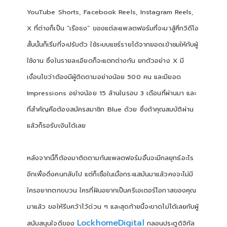
YouTube Shorts, Facebook Reels, Instagram Reels,
X ที่ต่างก็เป็น “เรือธง” ของแต่ละแพลตฟอร์มที่จะมาสู้ศึกวิดีโอ
สั้นนั้นก็เริ่มที่จะปรับตัว ใช้ระบบแชร์รายได้จากยอดเข้าชมให้กับผู้
ใช้งาน ซึ่งในรายละเอียดก็จะแตกต่างกัน ยกตัวอย่าง X มี
เงื่อนไขว่าต้องมีผู้ติดตามอย่างน้อย 500 คน และมียอด
Impressions อย่างน้อย 15 ล้านในรอบ 3 เดือนที่ผ่านมา และ
ที่สำคัญคือต้องสมัครสมาชิก Blue ด้วย ซึ่งถ้าคุณสมบัติผ่าน
แล้วก็รอรับเงินได้เลย
หลังจากนี้ก็ต้องมาติดตามกันแพลตฟอร์มอื่นจะมีกลยุทธ์อะไร
อีกเพื่อดึงคนกลับไป แต่ก็เชื่อในเมื่อกระแสมันมาแล้วคงจะไม่มี
ใครอยากตกขบวน ใครที่ฝันอยากเป็นครีเอเตอร์โอกาสของคุณ
มาแล้ว ขอให้รีบคว้าไว้ด่วน ๆ และสุดท้ายนี้จะขาดไม่ได้เลยกับผู้
LockhomeDigital
สนับสนุนใจดีของ
กลอนประตูดิจิทัล