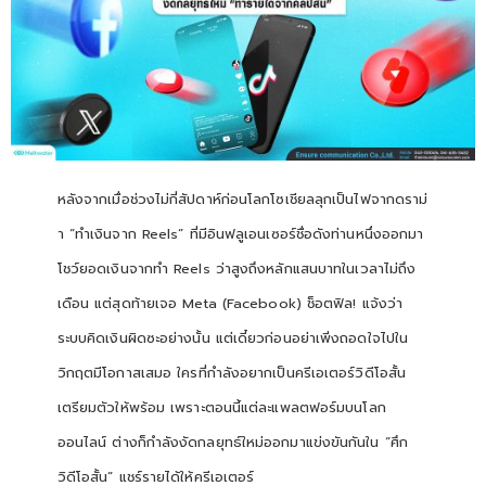
หลังจากเมื่อช่วงไม่กี่สัปดาห์ก่อนโลกโซเชียลลุกเป็นไฟจากดราม่
า “ทำเงินจาก Reels” ที่มีอินฟลูเอนเซอร์ชื่อดังท่านหนึ่งออกมา
โชว์ยอดเงินจากทำ Reels ว่าสูงถึงหลักแสนบาทในเวลาไม่ถึง
เดือน แต่สุดท้ายเจอ Meta (Facebook) ช็อตฟิล! แจ้งว่า
ระบบคิดเงินผิดซะอย่างนั้น แต่เดี๋ยวก่อนอย่าเพิ่งถอดใจไปใน
วิกฤตมีโอกาสเสมอ ใครที่กำลังอยากเป็นครีเอเตอร์วิดีโอสั้น
เตรียมตัวให้พร้อม เพราะตอนนี้แต่ละแพลตฟอร์มบนโลก
ออนไลน์ ต่างก็กำลังงัดกลยุทธ์ใหม่ออกมาแข่งขันกันใน “ศึก
วิดีโอสั้น” แชร์รายได้ให้ครีเอเตอร์