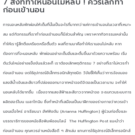
7 สิ่งที่ทำให้นอนไม่หลับ ! ควรเลิกทำ
ก่อนเข้านอน
การนอนหลับพักผ่อนให้เต็มที่นั้นเป็นอะไรที่มากกว่าแค่การเข้านอนในเวลาที่เหมาะ
สม แต่กิจกรรมที่เราทำก่อนเข้านอนก็มีส่วนสำคัญ เพราะหากกิจกรรมเหล่านั้น
ทำให้เรารู้สึกตึงเครียดหรือตื่นตัว ผลที่ตามมาคือทำให้เรานอนไม่หลับ หาก
ต้องการที่จะนอนหลับ พักผ่อนอย่างเต็มอิ่มและตื่นขึ้นมาด้วยความพร้อม เริ่ม
ต้นวันใหม่อย่างแข็งขันแล้วละก็ เราต้องเลิกพฤติกรรม 7 อย่างที่เราไม่ควรทำ
ก่อนเข้านอน งดใช้อุปกรณ์อิเล็กทรอนิกส์ทุกชนิด วิจัยชี้ให้เห็นว่าการจ้องมอง
แสงสีน้ำเงินและสีขาวที่ปล่อยออกมาจากหน้าจอดิจิตอลเป็นเวลานาน จะทำให้
นอนหลับได้ยากขึ้น เนื่องจากแสงสีฟ้าและสีขาวจากหน้าจอ จะรบกวนระบบการ
ผลิตฮอร์โมน เมลาโทนิน ซึ่งทำหน้าที่เสมือนเป็นนาฬิกาของร่างกายว่าควรเข้า
นอนเมื่อไหร่ อาเรียนนา ฮัฟฟิงตัน (Arianna Huffington) ผู้ร่วมก่อตั้งและ
บรรณาธิการของหนังสือพิมพ์ออนไลน์ The Huffington Post แนะนำว่า
ก่อนเข้านอน คุณควรอ่านหนังสือดี ๆ สักเล่ม แทนการใช้อุปกรณ์อิเล็กทรอนิกส์