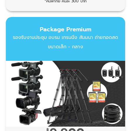
*คนพาทย์ คนละ 300 บาท
Package Premium
รองรับงานประชุม อบรม เทรนนิ่ง สัมมนา ถ่ายทอดสด
ขนาดเล็ก - กลาง
฿