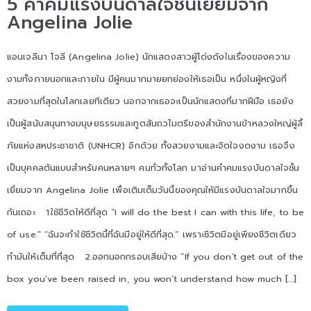
5 คำคมแรงบันดาลใจชั้นเยี่ยมจาก
Angelina Jolie
แอนเจลีนา โจลี (Angelina Jolie) นักแสดงสาวผู้โด่งดังในเรื่องของความ
งามทั้งภายนอกและภายใน มีผู้คนมากมายยกย่องให้เธอเป็น หนึ่งในผู้หญิงที่
สวยงามที่สุดในโลกเลยทีเดียว นอกจากเธอจะเป็นนักแสดงที่มากฝีมือ เธอยัง
เป็นผู้สนับสนุนทางมนุษยธรรมและทูตสันถวไมตรีของสำนักงานข้าหลวงใหญ่ผู้ลี้
ภัยแห่งสหประชาชาติ (UNHCR) อีกด้วย ทั้งสวยงามและจิตใจงดงาม เธอจึง
เป็นบุคคลต้นแบบสำหรับคนหลายๆ คนทั่วทั้งโลก มาอ่านคำคมแรงบันดาลใจชั้น
เยี่ยมจาก Angelina Jolie เพื่อเติมเต็มวันนี้ของคุณให้มีแรงบันดาลใจมากขึ้น
กันเถอะ 1.ใช้ชีวิตให้ดีที่สุด “I will do the best I can with this life, to be
of use.” “ฉันจะทำใช้ชีวิตนี้ที่ฉันมีอยู่ให้ดีที่สุด.” เพราะชีวิตมีอยู่เพียงชีวิตเดียว
ทำมันให้เต็มที่ที่สุด 2.ออกนอกกรอบเสียบ้าง “If you don’t get out of the
box you’ve been raised in, you won’t understand how much […]