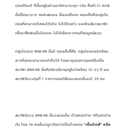
ดอนกิโฆเต้ ที่ตั้งอยู่ในย่านอากิฮาบาระทุก ๆวัน ซึ่งคำว่า AKB
นั้นก็ย่อมาจาก Akihabara นั้นเองซึ่งคง คอนเซ็ปคือกลุ่มไอ
ดอลที่สามารถไปพบได้จริง ไม่ได้ไกลตัว และคัดเลือกสมาชิก
เพื่อมาฝึกฝนเป็นไอดอล ไม่ได้เลือกจากคนที่สมบูรณ์แบบ
กลุ่มไอดอล BNK48 นั้นมี คอนเซ็ปก็คือ กลุ่มไอดอลนักเรียน
สาวที่ทุกคนสามารถเข้าถึงได้ โดยอายุของการออดิชั่นเป็น
สมาชิก BNK48 นั้นคือต้องมีอายุอยู่ในวัยเรียน 12-22 ปี และ
สมาชิกในวงรุ่นที่ 1 จากการออดิชั่นรอบแรกนั้นจะมี 29 คน
สมาชิกในวง BNK48 นั้นจะแบ่งเป็น ตำแหน่งต่าง ๆที่แตกต่าง
กัน โดย 16 คนนั้นจะถูกเรียกว่าเป็นตำแหน่ง
“เซ็นบัตสึ” หรือ