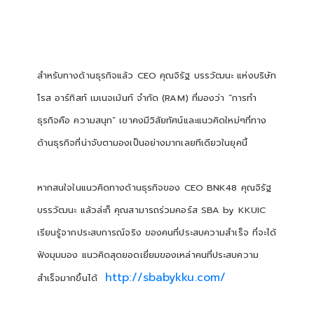
สำหรับทางด้านธุรกิจแล้ว CEO คุณจิรัฐ บรรวัฒนะ แห่งบริษัท
โรส อาร์ทิสท์ เมเนจเม้นท์ จำกัด (RAM) ที่มองว่า “การทำ
ธุรกิจคือ ความสนุก” เขาคงมีวิสัยทัศน์และแนวคิดใหม่ๆที่ทาง
ด้านธุรกิจที่น่าจับตามองเป็นอย่างมากเลยทีเดียวในยุคนี้
หากสนใจในแนวคิดทางด้านธุรกิจของ CEO BNK48 คุณจิรัฐ
บรรวัฒนะ แล้วล่ะก็ คุณสามารถร่วมคอร์ส SBA by KKUIC
เรียนรู้จากประสบการณ์จริง ของคนที่ประสบความสำเร็จ ที่จะได้
ฟังมุมมอง แนวคิดสุดยอดเยี่ยมของเหล่าคนที่ประสบความ
http://sbabykku.com/
สำเร็จมากขึ้นได้