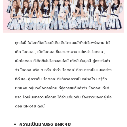
ทุกวันนี้ ในโลกที่โซเชียลมีเดียเติบโตและเข้าถึงได้แพร่หลาย ได้
เกิด ไอดอล , เน็ตไอดอล ขึ้นมามากมาย แต่เหล่า ไอดอล ,
เน็ตไอดอล ที่เกิดขึ้นในโลกออนไลน์ เกิดขึ้นในยุคนี้ คู่ควรกับคำ
ว่า ไอดอล จริง ๆ หรือ คำว่า ‘ไอดอล’ ที่สามารถเป็นแบบอย่าง
ที่ดี และ คู่ควรกับ ‘ไอดอล’ ที่แท้จริงควรเป็นอย่างไร มารู้จัก
BNK48 กลุ่มวงไอดอลไทย ที่คู่ควรสมกับคำว่า ‘ไอดอล’ ที่แท้
จริง โดยในบทความนี้คุณจะได้อ่านเกี่ยวกับเรื่องราวของกลุ่มไอ
ดอล BNK48 ดังนี้
ความเป็นมาของ BNK48