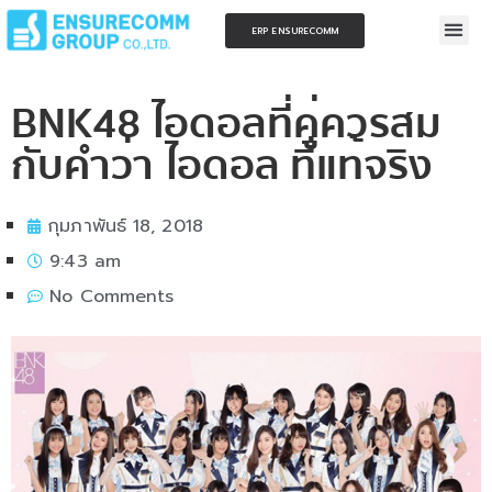
ERP ENSURECOMM
BNK48 ไอดอลที่คู่ควรสม
กับคำว่า ไอดอล ที่แท้จริง
กุมภาพันธ์ 18, 2018
9:43 am
No Comments