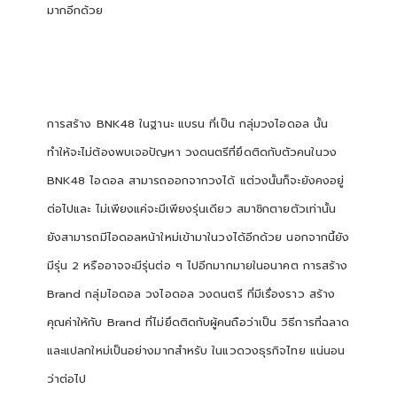
มากอีกด้วย
การสร้าง BNK48 ในฐานะ แบรน ที่เป็น กลุ่มวงไอดอล นั้น
ทำให้จะไม่ต้องพบเจอปัญหา วงดนตรีที่ยึดติดกับตัวคนในวง
BNK48 ไอดอล สามารถออกจากวงได้ แต่วงนั้นก็จะยังคงอยู่
ต่อไปและ ไม่เพียงแค่จะมีเพียงรุ่นเดียว สมาชิกตายตัวเท่านั้น
ยังสามารถมีไอดอลหน้าใหม่เข้ามาในวงได้อีกด้วย นอกจากนี้ยัง
มีรุ่น 2 หรืออาจจะมีรุ่นต่อ ๆ ไปอีกมากมายในอนาคต การสร้าง
Brand กลุ่มไอดอล วงไอดอล วงดนตรี ที่มีเรื่องราว สร้าง
คุณค่าให้กับ Brand ที่ไม่ยึดติดกับผู้คนถือว่าเป็น วิธีการที่ฉลาด
และแปลกใหม่เป็นอย่างมากสำหรับ ในแวดวงธุรกิจไทย แน่นอน
ว่าต่อไป