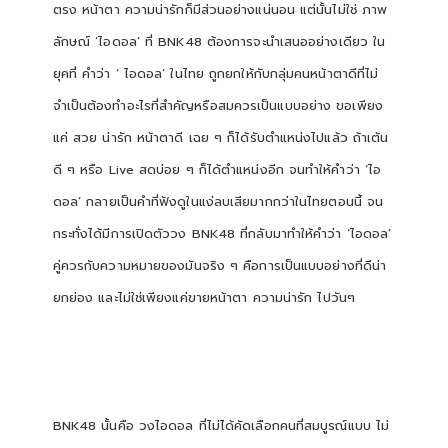
ตรง หน้าตา ความน่ารักก็มีส่วนอย่างแน่นอน แต่นั้นไม่ใช่ ภาพ
ลักษณ์ ‘ไอดอล’ ที่ BNK48 ต้องการจะนำเสนออย่างเดียว ใน
ยุคที่ คำว่า ‘ ไอดอล’ ในไทย ถูกยกให้กับกลุ่มคนหน้าตาดีที่ไม่
จำเป็นต้องทำอะไรที่สำคัญหรือสมควรเป็นแบบอย่าง ขอเพียง
แค่ สวย น่ารัก หน้าตาดี เฉย ๆ ก็ได้รับตำแหน่งไปแล้ว ถ้าเต้น
ดี ๆ หรือ Live สดบ่อย ๆ ก็ได้ตำแหน่งอีก จนทำให้คำว่า ‘ไอ
ดอล’ กลายเป็นคำที่ฟังดูในแง่ลบเสียมากกว่าในไทยตอนนี้ จน
กระทั่งได้มีการเปิดตัววง BNK48 ที่กลับมาทำให้คำว่า ‘ไอดอล’
คู่ควรกับความหมายของมันจริง ๆ คือการเป็นแบบอย่างที่ดีน่า
ยกย่อง และไม่ใช่เพียงแค่ขายหน้าตา ความน่ารัก ไปวันๆ
BNK48 นั้นคือ วงไอดอล ที่ไม่ได้คัดเลือกคนที่สมบูรณ์แบบ ไม่