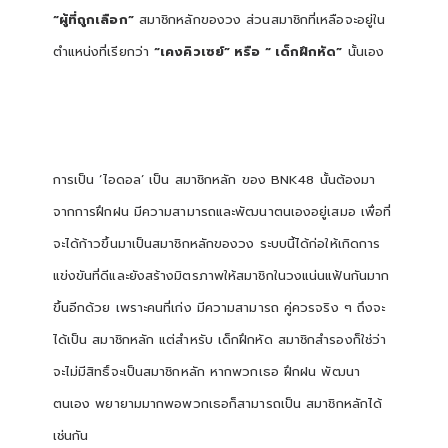
“ผู้ที่ถูกเลือก”
สมาชิกหลักของวง ส่วนสมาชิกที่เหลือจะอยู่ใน
ตำแหน่งที่เรียกว่า
“เคงคิวเซย์” หรือ “ เด็กฝึกหัด”
นั้นเอง
การเป็น ‘ไอดอล’ เป็น สมาชิกหลัก ของ BNK48 นั้นต้องมา
จากการฝึกฝน มีความสามารถและพัฒนาตนเองอยู่เสมอ เพื่อที่
จะได้ก้าวขึ้นมาเป็นสมาชิกหลักของวง ระบบนี้ได้ก่อให้เกิดการ
แข่งขันที่ดีและยังสร้างมิตรภาพให้สมาชิกในวงแน่นแฟ้นกันมาก
ขึ้นอีกด้วย เพราะคนที่เก่ง มีความสามารถ คู่ควรจริง ๆ ถึงจะ
ได้เป็น สมาชิกหลัก แต่สำหรับ เด็กฝึกหัด สมาชิกสำรองก็ใช่ว่า
จะไม่มีสิทธิ์จะเป็นสมาชิกหลัก หากพวกเธอ ฝึกฝน พัฒนา
ตนเอง พยายามมากพอพวกเธอก็สามารถเป็น สมาชิกหลักได้
เช่นกัน