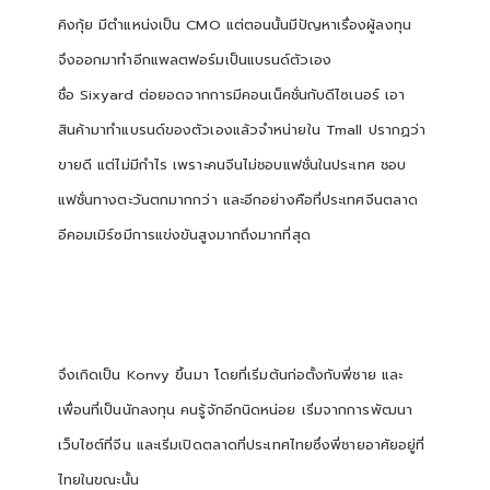
คิงกุ้ย มีตำแหน่งเป็น
CMO
แต่ตอนนั้นมีปัญหาเรื่องผู้ลงทุน
จึงออกมาทำอีกแพลตฟอร์มเป็นแบรนด์ตัวเอง
ชื่อ
Sixyard
ต่อยอดจากการมีคอนเน็คชั่นกับดีไซเนอร์ เอา
สินค้ามาทำแบรนด์ของตัวเองแล้วจำหน่ายใน
Tmall
ปรากฏว่า
ขายดี แต่ไม่มีกำไร เพราะคนจีนไม่ชอบแฟชั่นในประเทศ ชอบ
แฟชั่นทางตะวันตกมากกว่า และอีกอย่างคือที่ประเทศจีนตลาด
อีคอมเมิร์ซมีการแข่งขันสูงมากถึงมากที่สุด
จึงเกิดเป็น
Konvy
ขึ้นมา โดยที่เริ่มต้นก่อตั้งกับพี่ชาย และ
เพื่อนที่เป็นนักลงทุน คนรู้จักอีกนิดหน่อย เริ่มจากการพัฒนา
เว็บไซต์ที่จีน และเริ่มเปิดตลาดที่ประเทศไทยซึ่งพี่ชายอาศัยอยู่ที่
ไทยในขณะนั้น