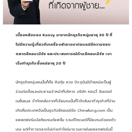
เบื้องหลังของ
Konvy
มาจากนักธุรกิจหนุ่มอายุ
30
ปี ที่
ไม่มีความรู้เกี่ยวกับเครื่องสำอางมาก่อนแต่มีความชอบ
ตลาดอีคอมเมิร์ซ และประสบการณ์ด้านอีคอมเมิร์ซ เขา
เริ่มทำธุรกิจตั้งแต่อายุ
20
ปี
นักธุรกิจหนุ่มคนนั้นก็คือ คิงกุ้ย หวง ปัจจุบันมีตำแหน่งเป็นผู้
ร่วมก่อตั้งและประธานเจ้าหน้าที่บริหาร บริษัท คอนวี่ อินเตอร์
เนชั่นแนล จำกัดหลังจากที่เรียนจบนั้นก็ได้กลับมาทำธุรกิจที่บ้าน
เกิดคือประเทศจีนเป็นธุรกิจอีคอมเมิร์ซ
Chinafung.com
เป็น
แพลตฟอร์มมัลติแบรนด์แฟชั่น รวมดีไซเนอร์ที่มีแบรนด์ของตัว
เอง แต่ทำการตลาดไม่เก่งเท่าไหร่มารวมขายในแพลตฟอร์มนี้